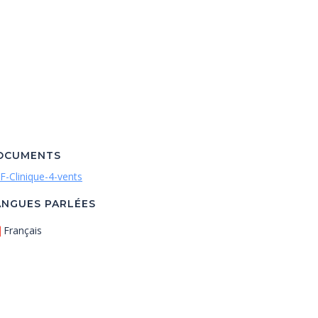
OCUMENTS
F-Clinique-4-vents
ANGUES PARLÉES
Français