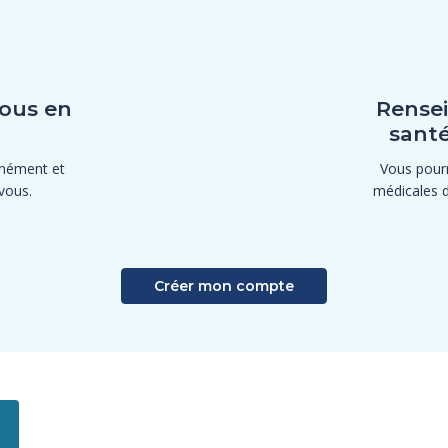
ous en
Rensei
santé
anément et
Vous pourr
vous.
médicales 
Créer mon compte