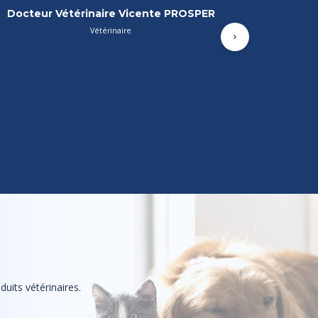
Assistante Vétérinaire Léa DUNOYER
ASV
Suivant
uits vétérinaires.