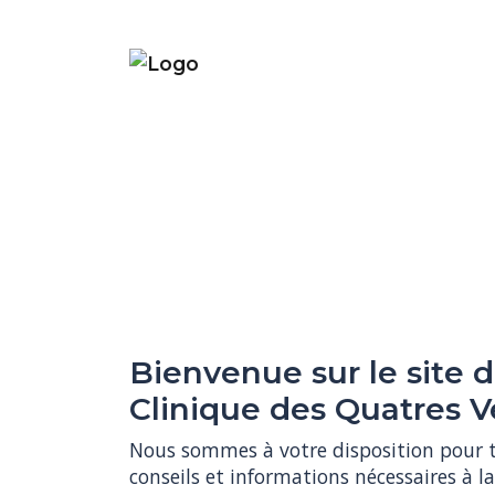
AVEC CAPTAINVET P
Bienvenue sur le site d
RENDEZ-VOUS EN UN C
Clinique des Quatres V
Depuis votre smartphone, votre tablette
Nous sommes à votre disposition pour to
ordinateur, prenez-vous facilement rend
conseils et informations nécessaires à la
notre site internet pour tous vos anima