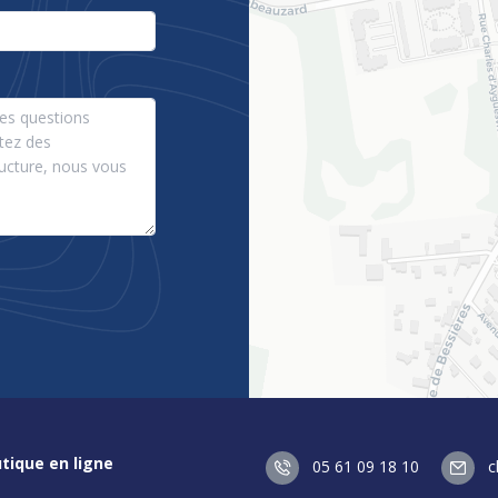
tique en ligne
05 61 09 18 10
c
rire / Se connecter