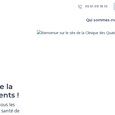
05 61 09 18 10
Qui sommes-n
RENEZ
e la
LIC !
ents !
 ou votre 
us les 
ez-vous sur 
 santé de 
ux de 